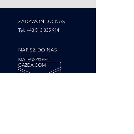
ZADZWOŃ DO NAS
Tel:
+48 513 835 914
NAPISZ DO NAS
MATEUSZ@PFT-
GAZDA.COM
GODZINY OTWARCIA
PN - PT: 8:00 - 17:00
NASZE DOŚWIADCZENIE
PONAD 10 LAT DOŚWIADCZENIA
W BRANŻY TRANSPORTOWEJ